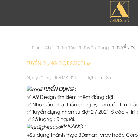
Trang Chủ
Tin Tức
Tuyển Dụng
TUYỂN DỤ
TUYỂN DỤNG ĐỢT 2/2021 ✔️
Ngày đăng: 05/07/2021
Lượt xem: 351
TUYỂN DỤNG :
✅ A9 Design tìm kiếm thêm đồng đội
✅ Nhu cầu phát triển công ty, nên cần tìm th
✅ Tuyển dụng nhân sự đợt 2 / 2021 ở các vị trí : KT
✅ Số lượng : 5 người.
KỸ NĂNG :
+Sử dụng thành thạo 3Dsmax, Vray hoặc Coro