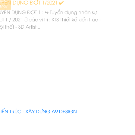
UYỂN DỤNG ĐỢT 1/2021 ✔️
May
UYỂN DỤNG ĐỢT 1 : ↪ Tuyển dụng nhân sự
ợt 1 / 2021 ở các vị trí : KTS Thiết kế kiến trúc -
i thất - 3D Artist...