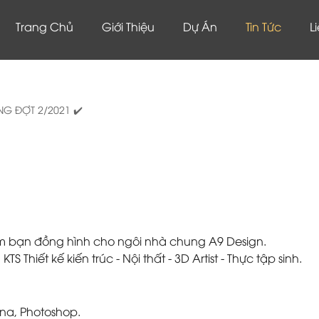
Trang Chủ
Giới Thiệu
Dự Án
Tin Tức
L
NG ĐỢT 2/2021 ✔️
êm bạn đồng hình cho ngôi nhà chung A9 Design.
S Thiết kế kiến trúc - Nội thất - 3D Artist - Thực tập sinh.
na, Photoshop.