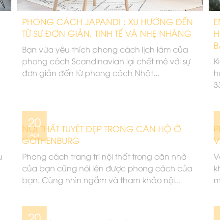
PHONG CÁCH JAPANDI : XU HƯỚNG ĐẾN
E
TỪ SỰ ĐƠN GIẢN, TINH TẾ VÀ NHẸ NHÀNG
H
B
Bạn vừa yêu thích phong cách lịch lãm của
phong cách Scandinavian lại chết mê với sự
K
đơn giản đến từ phong cách Nhật...
h
3
20
NỘI THẤT TUYỆT ĐẸP TRONG CĂN HỘ Ở
P
Apr
GOTHENBURG
V
u
Phong cách trang trí nội thất trong căn nhà
V
của bạn cũng nói lên được phong cách của
k
bạn. Cùng nhìn ngắm và tham khảo nội...
m
20