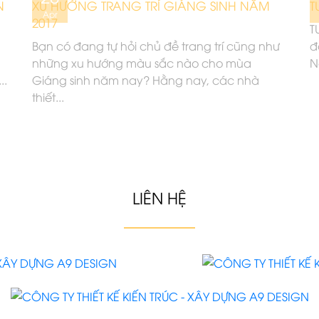
N
XU HƯỚNG TRANG TRÍ GIÁNG SINH NĂM
T
Apr
2017
T
Bạn có đang tự hỏi chủ đề trang trí cũng như
đ
g
những xu hướng màu sắc nào cho mùa
Nộ
..
Giáng sinh năm nay? Hằng nay, các nhà
thiết...
LIÊN HỆ