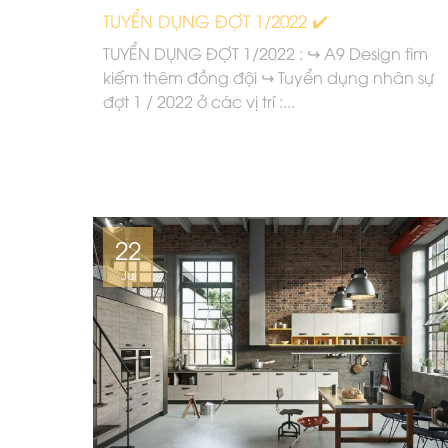
TUYỂN DỤNG ĐỢT 1/2022 ✔️
TUYỂN DỤNG ĐỢT 1/2022 : ↪ A9 Design tìm
kiếm thêm đồng đội ↪ Tuyển dụng nhân sự
đợt 1 / 2022 ở các vị trí :...
22
Jul