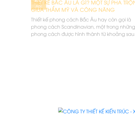
THIẾT KẾ BẮC ÂU LÀ GÌ? MỘT SỰ PHA TRỘ
Apr
GIỮA THẨM MỸ VÀ CÔNG NĂNG
Thiết kế phong cách Bắc Âu hay còn gọi là
phong cách Scandinavian, một trong nhữn
phong cách được hình thành từ khoảng sau.