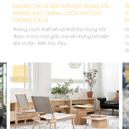
PHONG CÁCH NỘI THẤT ĐỊA TRUNG HẢI :
P
NHỮNG ĐẶC TRƯNG CUỐN HÚT CỦA
T
PHONG CÁCH
Đ
Phong cách thiết kế nội thất Địa Trung Hải
N
được ví như một giấc mơ về những bờ biển
c
dài vô tận. Kiến trúc Địa...
c
S
15
Jul