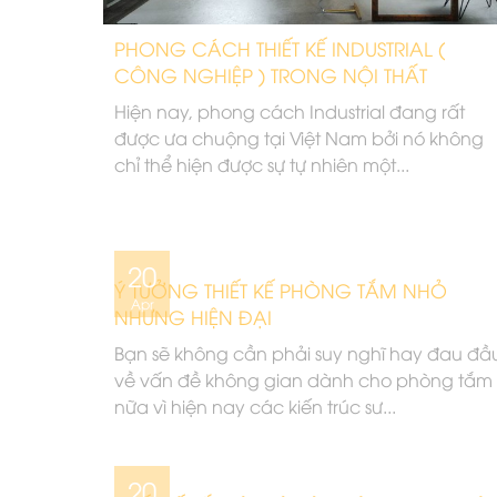
PHONG CÁCH THIẾT KẾ INDUSTRIAL (
CÔNG NGHIỆP ) TRONG NỘI THẤT
Hiện nay, phong cách Industrial đang rất
được ưa chuộng tại Việt Nam bởi nó không
chỉ thể hiện được sự tự nhiên một...
20
Ý TƯỞNG THIẾT KẾ PHÒNG TẮM NHỎ
Apr
NHƯNG HIỆN ĐẠI
Bạn sẽ không cần phải suy nghĩ hay đau đầ
về vấn đề không gian dành cho phòng tắm
nữa vì hiện nay các kiến trúc sư...
20