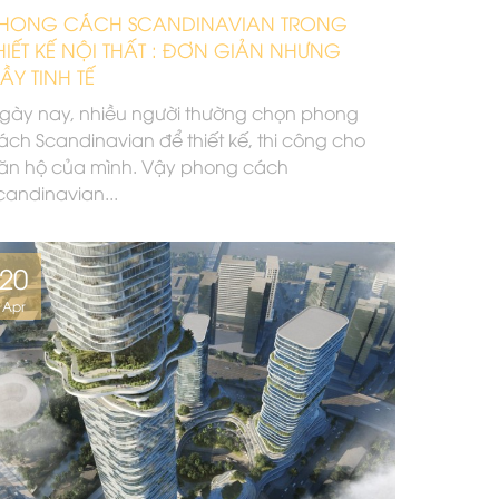
HONG CÁCH SCANDINAVIAN TRONG
HIẾT KẾ NỘI THẤT : ĐƠN GIẢN NHƯNG
ẦY TINH TẾ
gày nay, nhiều người thường chọn phong
ách Scandinavian để thiết kế, thi công cho
ăn hộ của mình. Vậy phong cách
candinavian...
20
Apr