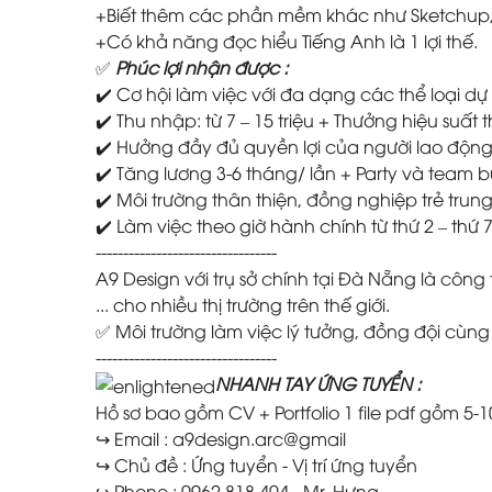
+Biết thêm các phần mềm khác như Sketchup, Lum
+Có khả năng đọc hiểu Tiếng Anh là 1 lợi thế.
✅
Phúc lợi nhận được :
✔️ Cơ hội làm việc với đa dạng các thể loại d
✔️ Thu nhập: từ 7 – 15 triệu + Thưởng hiệu suất
✔️ Hưởng đầy đủ quyền lợi của người lao động t
✔️ Tăng lương 3-6 tháng/ lần + Party và team 
✔️ Môi trường thân thiện, đồng nghiệp trẻ trun
✔️ Làm việc theo giờ hành chính từ thứ 2 – thứ 7
---------------------------------
A9 Design với trụ sở chính tại Đà Nẵng là công 
... cho nhiều thị trường trên thế giới.
✅ Môi trường làm việc lý tưởng, đồng đội cùng 
---------------------------------
NHANH TAY ỨNG TUYỂN :
Hồ sơ bao gồm CV + Portfolio 1 file pdf gồm 5-
↪ Email : a9design.arc@gmail
↪ Chủ đề : Ứng tuyển - Vị trí ứng tuyển
↪ Phone : 0962 818 404 - Mr. Hưng