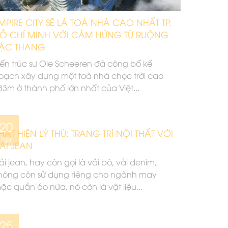
MPIRE CITY SẼ LÀ TOÀ NHÀ CAO NHẤT TP.
Ồ CHÍ MINH VỚI CẢM HỨNG TỪ RUỘNG
ẬC THANG
iến trúc sư Ole Scheeren đã công bố kế
oạch xây dựng một toà nhà chọc trời cao
33m ở thành phố lớn nhất của Việt...
20
HÁT HIỆN LÝ THÚ: TRANG TRÍ NỘI THẤT VỚI
Apr
ẢI JEAN
ải jean, hay còn gọi là vải bò, vải denim,
hông còn sử dụng riêng cho ngành may
ặc quần áo nữa, nó còn là vật liệu...
25