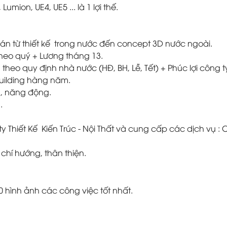
ion, UE4, UE5 ... là 1 lợi thế.
ự án từ thiết kế trong nước đến concept 3D nước ngoài.
 theo quý + Lương tháng 13.
heo quy định nhà nước (HĐ, BH, Lễ, Tết) + Phúc lợi công t
building hàng năm.
g, năng động.
.
ty Thiết Kế Kiến Trúc - Nội Thất và cung cấp các dịch vụ : C
chí hướng, thân thiện.
10 hình ảnh các công việc tốt nhất.