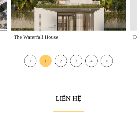
The Waterfall House
D
<
1
2
3
4
>
LIÊN HỆ