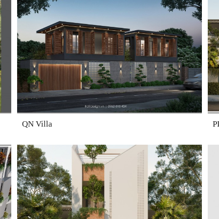
QN Villa
P