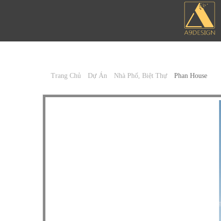
Trang Chủ
Dự Án
Nhà Phố, Biệt Thự
Phan House