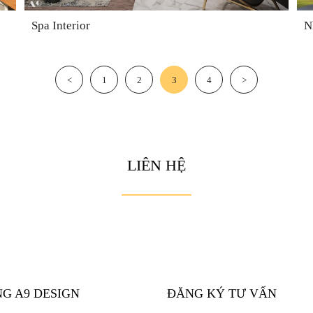
Spa Interior
N
<
1
2
3
4
>
LIÊN HỆ
NG A9 DESIGN
ĐĂNG KÝ TƯ VẤN