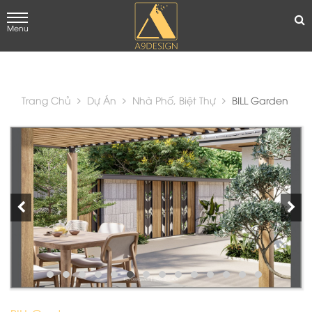
Trang Chủ
Dự Án
Nhà Phố, Biệt Thự
BILL Garden