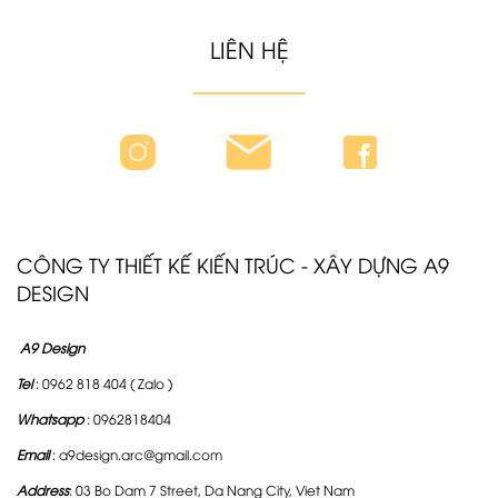
LIÊN HỆ
CÔNG TY THIẾT KẾ KIẾN TRÚC - XÂY DỰNG A9
DESIGN
A9 Design
Tel
: 0962 818 404 ( Zalo )
Whatsapp
: 0962818404
Email
: a9design.arc@gmail.com
Address
: 03 Bo Dam 7 Street, Da Nang City, Viet Nam