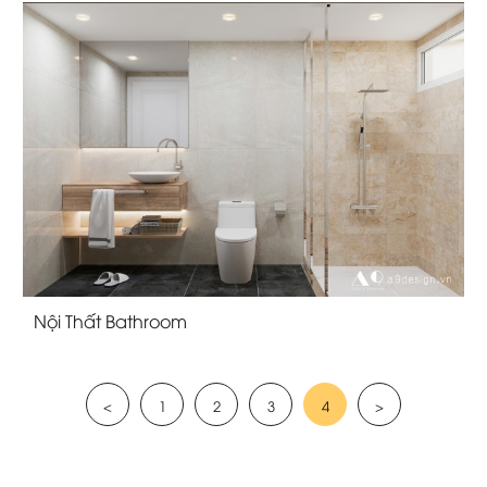
Nội Thất Bathroom
<
1
2
3
4
>