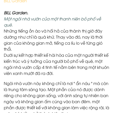
BILL Garden
BILL Garden.
Một ngôi nhà vườn của một thanh niên bỏ phố về
quê.
Những tiếng ồn ào và hối hả của thành thị giờ đây
dường như chỉ là quá khứ. Thay vào đó, nay là thời
gian của không gian mở, tiếng ca líu lo về từng gió
thổi.
Dưới sự kết hợp thiết kế hài hòa của một người thiết kế
kiến trúc và ý tưởng của người bỏ phố về quê, một
ngôi nhà vườn cấp 4 tinh tế nằm bên trong một khuôn
viên xanh mướt đã ra đời.
Ngôi nhà vườn này không chỉ là nơi " ẩn náu " mà còn
là trung tâm sáng tạo. Một phần của nó được dành
riêng cho không gian sống, với ánh sáng tự nhiên ban
ngày và không gian ấm cúng vào ban đêm. một
phần được thiết kế với không gian làm việc rộng rãi, là