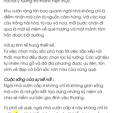
nơi nơi ý tưởng trở thành hiện thực.
Khu vườn rộng lớn bao quanh ngôi nhà không chỉ là
điểm nhấn mà còn là nguồn cảm hứng. Với các loại
cây trồng hài hòa, từ rau và hoa, mỗi bước chân đi
qua là một kỷ niệm về quê hương và một mảnh tâm
hồn được bồi dưỡng.
Với sự tinh tế trong thiết kế.
Từ việc chọn màu sắc phù hợp tới việc sắp xếp nội
thất, mọi thứ đều được chọn lọc kỹ lưỡng. Các vật liệu
tự nhiên như gỗ và đá địa phương được ưu tiên, tôn
vinh vẻ đẹp và bản sắc văn hóa của vùng quê.
Cuộc sống của sự kế nối :
Ngôi nhà vườn cấp 4 không chỉ là không gian sống
mà còn là nơi gắn kết, tạo dựng những kỷ niệm và
chia sẻ niềm vui bên gia đình yêu thương.
Từ phố về quê, ngôi nhà vườn cấp 4 này không chỉ là